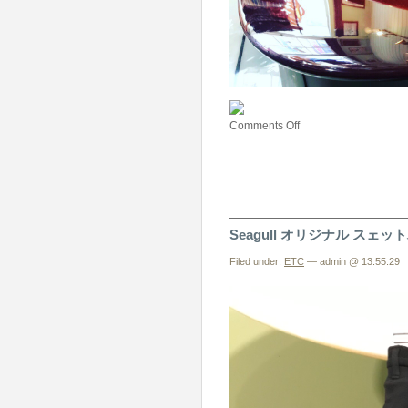
Comments Off
Seagull オリジナル スェッ
Filed under:
ETC
— admin @ 13:55:29