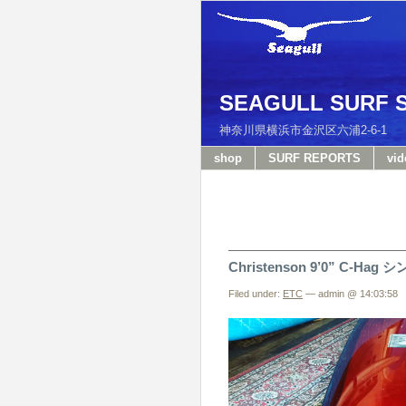
SEAGULL SURF 
神奈川県横浜市金沢区六浦2-6-
shop
SURF REPORTS
vid
Christenson 9’0” C
Filed under:
ETC
— admin @ 14:03:58