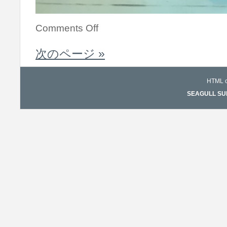
Comments Off
次のページ »
HTML co
SEAGULL SURF