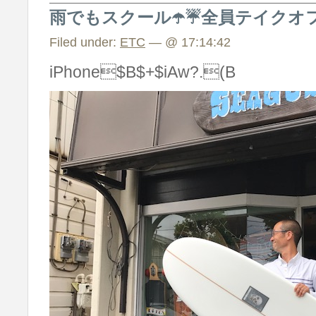
雨でもスクール☂️☔️全員テイクオ
Filed under:
ETC
— @ 17:14:42
iPhone$B$+$iAw?.(B