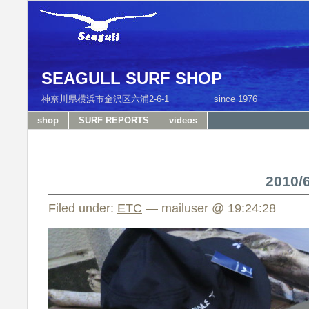
SEAGULL SURF SHOP
神奈川県横浜市金沢区六浦2-6-1 since 1976 T
shop
SURF REPORTS
videos
2010
Filed under:
ETC
— mailuser @ 19:24:28