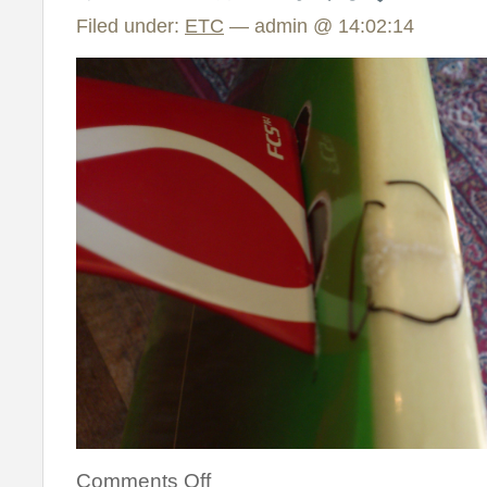
Filed under:
ETC
— admin @ 14:02:14
Comments Off