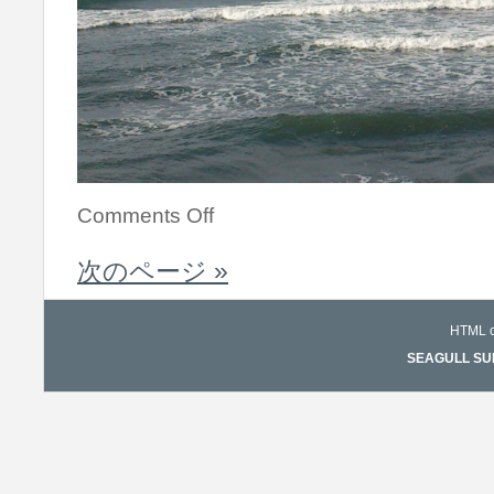
Comments Off
次のページ »
HTML co
SEAGULL SURF