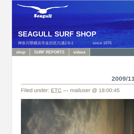
SEAGULL SURF SHOP
神奈川県横浜市金沢区六浦2-6-1 since 1976 T
shop
SURF REPORTS
videos
2009/
Filed under:
ETC
— mailuser @ 18:00:45