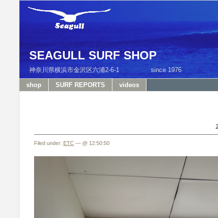
SEAGULL SURF SHOP
神奈川県横浜市金沢区六浦2-6-1 since 1976 T
shop
SURF REPORTS
videos
Filed under:
ETC
— @ 12:50:50