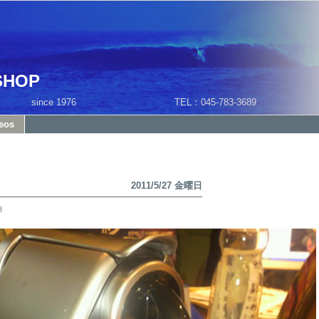
SHOP
1 since 1976 TEL：045-783-3689
eos
2011/5/27 金曜日
8