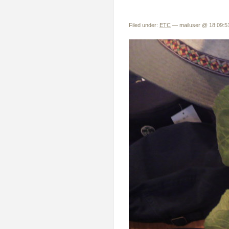
Filed under:
ETC
— mailuser @ 18:09:5