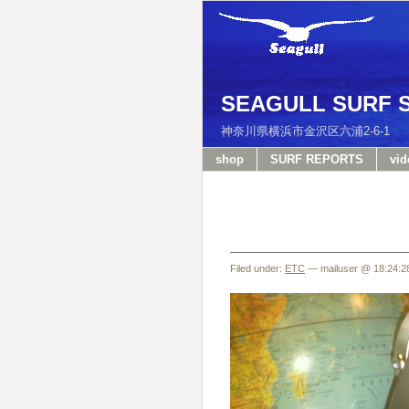
SEAGULL SURF 
神奈川県横浜市金沢区六浦2-6-
shop
SURF REPORTS
vid
Filed under:
ETC
— mailuser @ 18:24:2