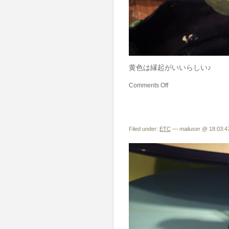
黄色は縁起がいいらしい♪
Comments Off
Filed under:
ETC
— mailuser @ 18:03:4