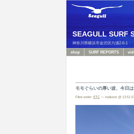
SEAGULL SURF 
神奈川県横浜市金沢区六浦2-6-
shop
SURF REPORTS
vid
モモぐらいの厚い波、今日は
Filed under:
ETC
— mailuser @ 13:51:5