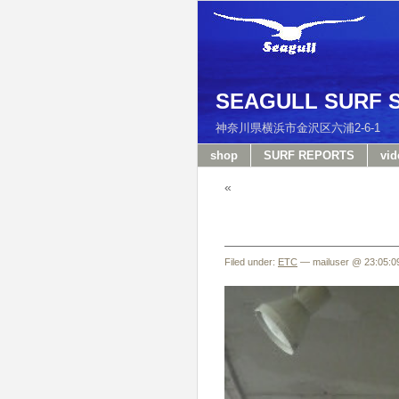
SEAGULL SURF 
神奈川県横浜市金沢区六浦2-6-
shop
SURF REPORTS
vid
«
Filed under:
ETC
— mailuser @ 23:05:0