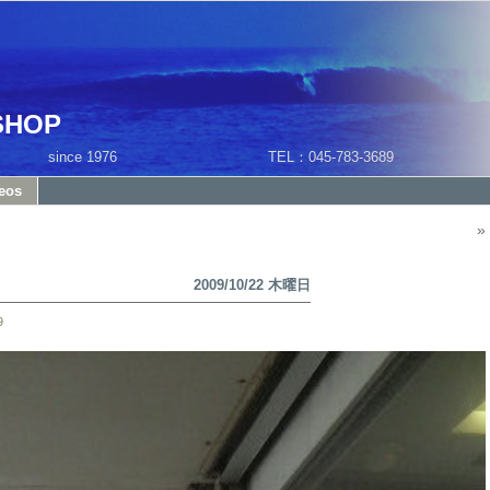
SHOP
1 since 1976 TEL：045-783-3689
eos
»
2009/10/22 木曜日
9