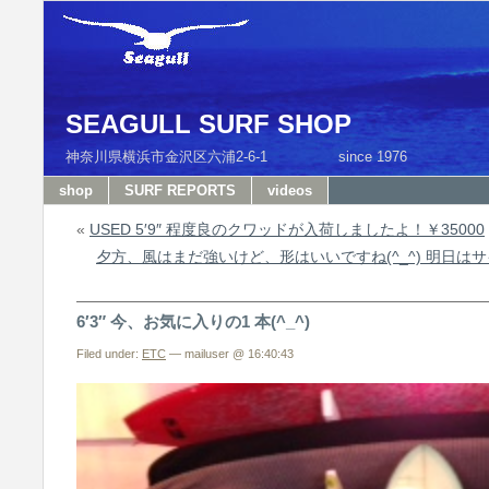
SEAGULL SURF SHOP
神奈川県横浜市金沢区六浦2-6-1 since 1976 T
shop
SURF REPORTS
videos
«
USED 5′9″ 程度良のクワッドが入荷しましたよ！￥35000
夕方、風はまだ強いけど、形はいいですね(^_^) 明日
6′3″ 今、お気に入りの1 本(^_^)
Filed under:
ETC
— mailuser @ 16:40:43