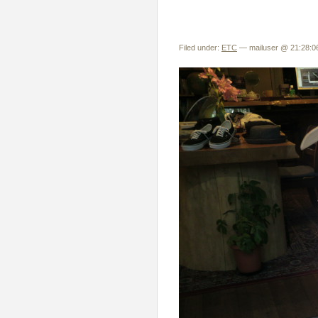
Filed under:
ETC
— mailuser @ 21:28:0