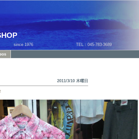
SHOP
1 since 1976 TEL：045-783-3689
eos
2011/3/10 木曜日
2