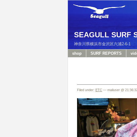
SEAGULL SURF 
神奈川県横浜市金沢区六浦2-6-
shop
SURF REPORTS
vid
Filed under:
ETC
— mailuser @ 21:36:3