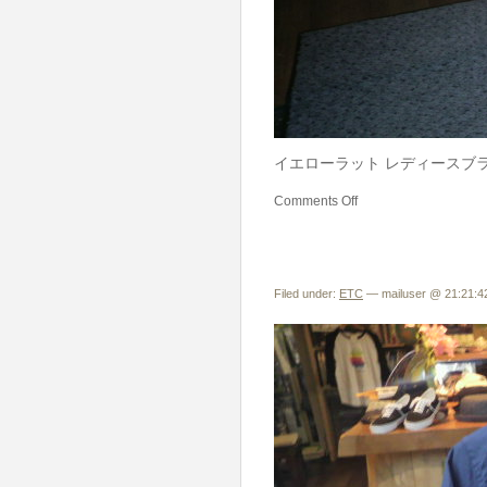
イエローラット レディースブラウス 1
Comments Off
Filed under:
ETC
— mailuser @ 21:21:4