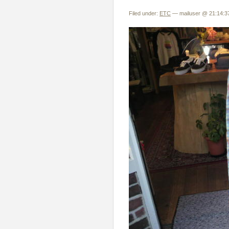
Filed under:
ETC
— mailuser @ 21:14:3