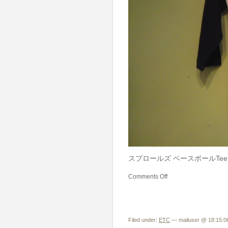
スプロールズ ベースボールTee 
Comments Off
Filed under:
ETC
— mailuser @ 18:15:0