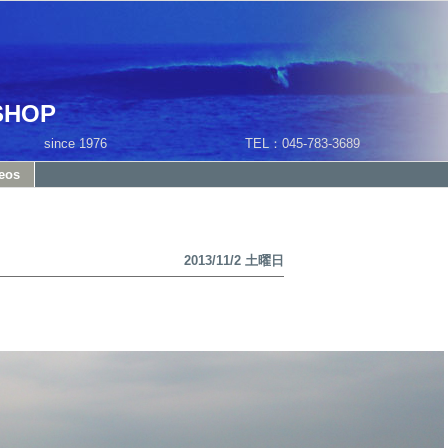
SHOP
1 since 1976 TEL：045-783-3689
eos
2013/11/2 土曜日