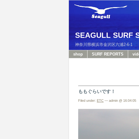
SEAGULL SURF 
神奈川県横浜市金沢区六浦2-6-
shop
SURF REPORTS
vid
ももぐらいです！
Filed under:
ETC
— admin @ 16:04:05