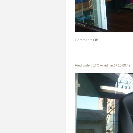
Comments Off
Filed under:
ETC
— admin @ 16:00:42