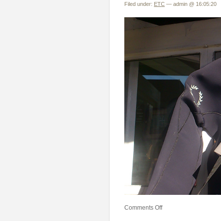
Filed under:
ETC
— admin @ 16:05:20
Comments Off