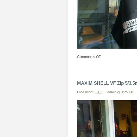
Comments Off
MAXIM SHELL VF Z
Filed under:
ETC
— admin @ 15:59:49