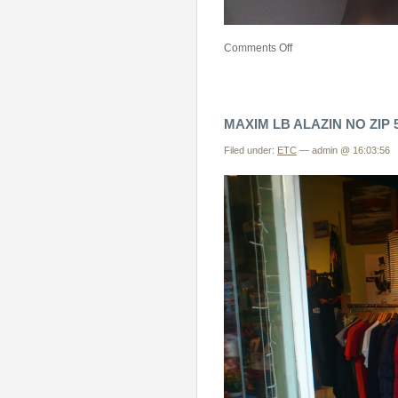
Comments Off
MAXIM LB ALAZIN N
Filed under:
ETC
— admin @ 16:03:56