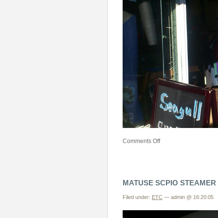
Comments Off
MATUSE SCPIO STEAMER
Filed under:
ETC
— admin @ 16:20:05