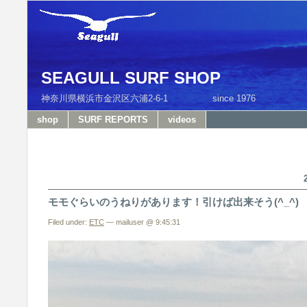
SEAGULL SURF SHOP
神奈川県横浜市金沢区六浦2-6-1 since 1976 T
shop
SURF REPORTS
videos
モモぐらいのうねりがあります！引けば出来そう(^_^)
Filed under:
ETC
— mailuser @ 9:45:31