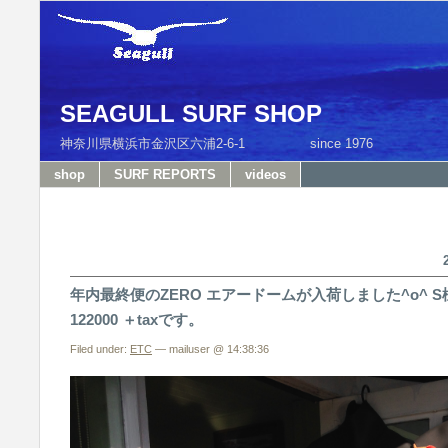
SEAGULL SURF SHOP
神奈川県横浜市金沢区六浦2-6-1 since 1976 T
shop
SURF REPORTS
videos
年内最終便のZERO エアードームが入荷しました^o^ 
122000 ＋taxです。
Filed under:
ETC
— mailuser @ 14:38:36