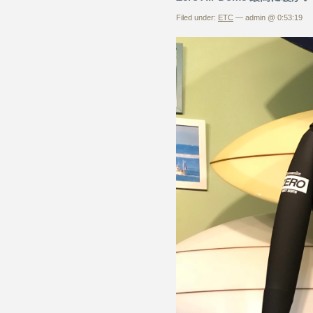
Filed under:
ETC
— admin @ 0:53:19