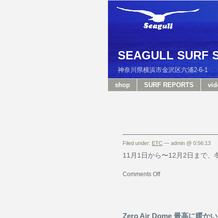
SEAGULL SURF 
神奈川県横浜市金沢区六浦2-6-
shop
SURF REPORTS
vid
Filed under:
ETC
— admin @ 0:56:13
11月1日から〜12月2日ま
Comments Off
Zero Air Dome 最高に暖かい