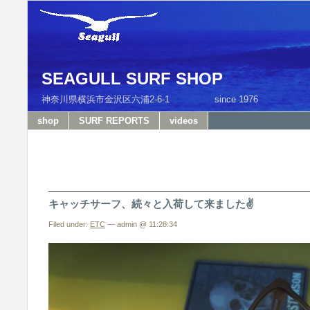
SEAGULL SURF SHOP
神奈川県横浜市金沢区六浦2-6-1 since 1976 T
shop
SURF REPORTS
videos
キャッチサーフ、続々と入荷して来ました✌️
Filed under:
ETC
— admin @ 11:28:34