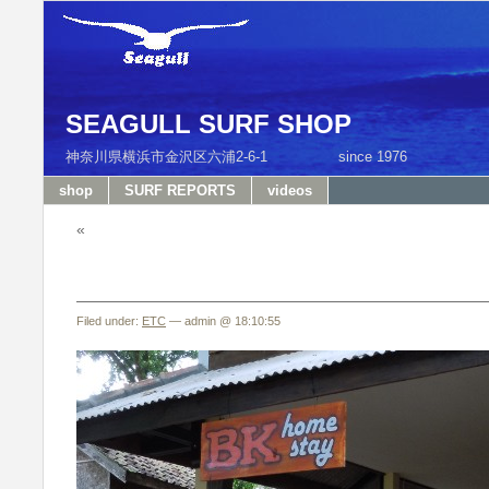
SEAGULL SURF SHOP
神奈川県横浜市金沢区六浦2-6-1 since 1976 T
shop
SURF REPORTS
videos
«
Filed under:
ETC
— admin @ 18:10:55