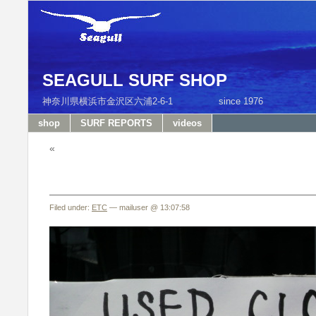
SEAGULL SURF SHOP
神奈川県横浜市金沢区六浦2-6-1 since 1976 T
shop
SURF REPORTS
videos
«
Filed under:
ETC
— mailuser @ 13:07:58