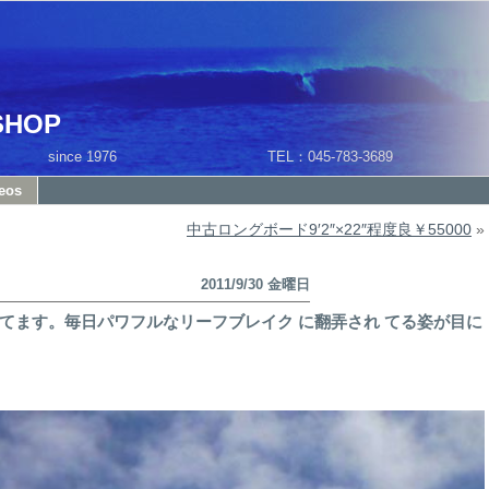
SHOP
1 since 1976 TEL：045-783-3689
eos
中古ロングボード9′2″×22″程度良￥55000
»
2011/9/30 金曜日
てます。毎日パワフルなリーフブレイク に翻弄され てる姿が目に