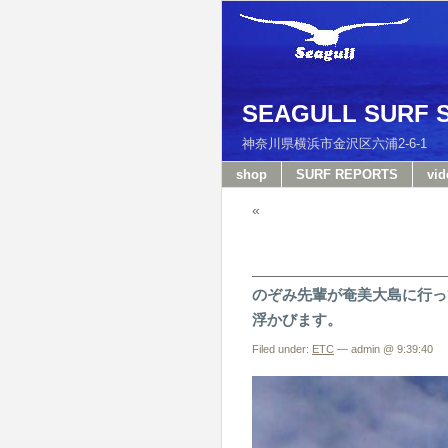
SEAGULL SURF 
神奈川県横浜市金沢区六浦2-6-
shop
SURF REPORTS
vid
«
のぞみ先輩が奄美大島に行っ
浮かびます。
Filed under:
ETC
— admin @ 9:39:40