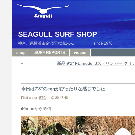
SEAGULL SURF SHOP
神奈川県横浜市金沢区六浦2-6-1 since 1976 T
shop
SURF REPORTS
videos
«
新品 9′2″ FE model 3ストリンガー 
今日は7′8″のeggがぴったりな感じでした
Filed under:
ETC
— @ 20:47:48
iPhoneから送信