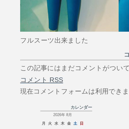
フルスーツ出来ました
コ
この記事にはまだコメントがつい
コメント
RSS
現在コメントフォームは利用でき
カレンダー
2026年 8月
月
火
水
木
金
土
日