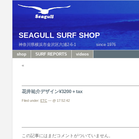
SEAGULL SURF SHOP
神奈川県横浜市金沢区六浦2-6-1 since 1976 T
shop
SURF REPORTS
videos
«
花井祐介デザイン¥3200＋tax
Filed under:
ETC
— @ 17:52:42
この記事にはまだコメントがついていません。