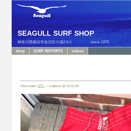
SEAGULL SURF SHOP
神奈川県横浜市金沢区六浦2-6-1 since 1976 T
shop
SURF REPORTS
videos
Filed under:
ETC
— mailuser @ 19:15:40