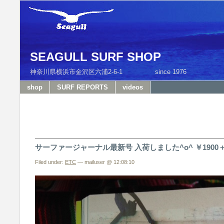
SEAGULL SURF SHOP
神奈川県横浜市金沢区六浦2-6-1 since 1976 T
shop
SURF REPORTS
videos
サーファージャーナル最新号 入荷しました^o^ ￥1900＋t
Filed under:
ETC
— mailuser @ 12:08:10