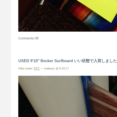
Comments Off
USED 9′10″ Becker Surfboard いい状態で入荷しました^
Filed under:
ETC
— mailuser @ 9:18:17