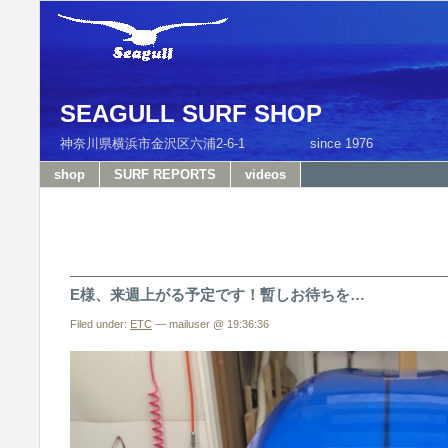
SEAGULL SURF SHOP
神奈川県横浜市金沢区六浦2-6-1 since 1976 T
shop
SURF REPORTS
videos
E様、来週上がる予定です！暫しお待ちを…
Filed under:
ETC
— mailuser @ 19:36:36